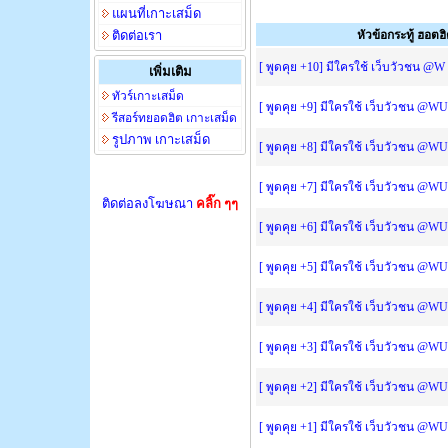
แผนที่เกาะเสม็ด
หัวข้อกระทู้ ฮอตฮ
ติดต่อเรา
[ พูดคุย +10] มีใครใช้ เว็บวัวชน @W
เพิ่มเติม
ทัวร์เกาะเสม็ด
[ พูดคุย +9] มีใครใช้ เว็บวัวชน @WU
รีสอร์ทยอดฮิต เกาะเสม็ด
รูปภาพ เกาะเสม็ด
[ พูดคุย +8] มีใครใช้ เว็บวัวชน @WU
[ พูดคุย +7] มีใครใช้ เว็บวัวชน @WU
ติดต่อลงโฆษณา
คลิ๊ก ๆๆ
[ พูดคุย +6] มีใครใช้ เว็บวัวชน @WU
[ พูดคุย +5] มีใครใช้ เว็บวัวชน @WU
[ พูดคุย +4] มีใครใช้ เว็บวัวชน @WU
[ พูดคุย +3] มีใครใช้ เว็บวัวชน @WU
[ พูดคุย +2] มีใครใช้ เว็บวัวชน @WU
[ พูดคุย +1] มีใครใช้ เว็บวัวชน @WU