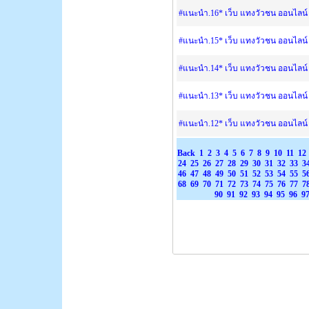
#แนะนำ.16* เว็บ แทงวัวชน ออนไลน์
#แนะนำ.15* เว็บ แทงวัวชน ออนไลน์
#แนะนำ.14* เว็บ แทงวัวชน ออนไลน์
#แนะนำ.13* เว็บ แทงวัวชน ออนไลน์
#แนะนำ.12* เว็บ แทงวัวชน ออนไลน์
Back
1
2
3
4
5
6
7
8
9
10
11
12
24
25
26
27
28
29
30
31
32
33
3
46
47
48
49
50
51
52
53
54
55
5
68
69
70
71
72
73
74
75
76
77
7
90
91
92
93
94
95
96
9