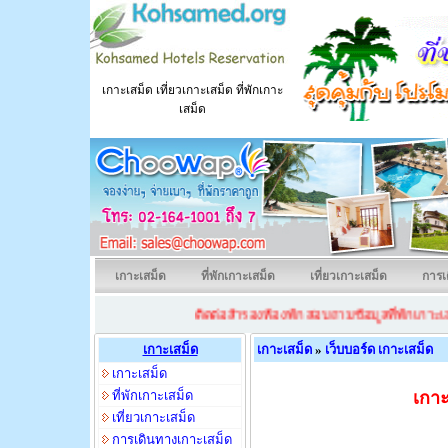
เกาะเสม็ด
เที่ยวเกาะเสม็ด
ที่พักเกาะ
เสม็ด
เกาะเสม็ด
ที่พักเกาะเสม็ด
เที่ยวเกาะเสม็ด
การเ
ติดต่อสำรองห้องพัก สอบถามข้อมูลที่พักเกาะเสม็ด 
เกาะเสม็ด
เกาะเสม็ด
»
เว็บบอร์ด เกาะเสม็ด
เกาะเสม็ด
ที่พักเกาะเสม็ด
เกาะ
เที่ยวเกาะเสม็ด
การเดินทางเกาะเสม็ด