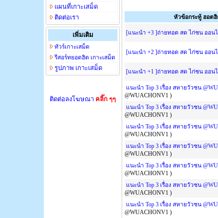
แผนที่เกาะเสม็ด
หัวข้อกระทู้ ฮอตฮ
ติดต่อเรา
[แนะนำ +3 ]ถ่ายทอด สด ไก่ชน ออนไ
เพิ่มเติม
ทัวร์เกาะเสม็ด
[แนะนำ +2 ]ถ่ายทอด สด ไก่ชน ออนไ
รีสอร์ทยอดฮิต เกาะเสม็ด
รูปภาพ เกาะเสม็ด
[แนะนำ +1 ]ถ่ายทอด สด ไก่ชน ออนไ
แนะนำ Top 3 เรื่อง สหายวัวชน @
@WUACHONV1 )
ติดต่อลงโฆษณา
คลิ๊ก ๆๆ
แนะนำ Top 3 เรื่อง สหายวัวชน @
@WUACHONV1 )
แนะนำ Top 3 เรื่อง สหายวัวชน @
@WUACHONV1 )
แนะนำ Top 3 เรื่อง สหายวัวชน @
@WUACHONV1 )
แนะนำ Top 3 เรื่อง สหายวัวชน @
@WUACHONV1 )
แนะนำ Top 3 เรื่อง สหายวัวชน @
@WUACHONV1 )
แนะนำ Top 3 เรื่อง สหายวัวชน @
@WUACHONV1 )