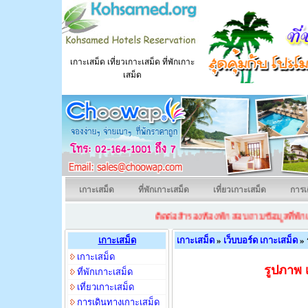
เกาะเสม็ด
เที่ยวเกาะเสม็ด
ที่พักเกาะ
เสม็ด
เกาะเสม็ด
ที่พักเกาะเสม็ด
เที่ยวเกาะเสม็ด
การเ
ติดต่อสำรองห้องพัก สอบถามข้อมูลที่พักเกาะเ
เกาะเสม็ด
เกาะเสม็ด
»
เว็บบอร์ด เกาะเสม็ด
» 
เกาะเสม็ด
รูปภาพ 
ที่พักเกาะเสม็ด
เที่ยวเกาะเสม็ด
การเดินทางเกาะเสม็ด