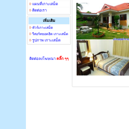
แผนที่เกาะเสม็ด
ติดต่อเรา
เพิ่มเติม
ทัวร์เกาะเสม็ด
รีสอร์ทยอดฮิต เกาะเสม็ด
รูปภาพ เกาะเสม็ด
ติดต่อลงโฆษณา
คลิ๊ก ๆๆ