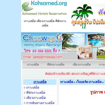
เกาะเสม็ด
เที่ยวเกาะเสม็ด
ที่พักเกาะ
เสม็ด
เกาะเสม็ด
ที่พักเกาะเสม็ด
เที่ยวเกาะเสม็ด
การเ
ติดต่อสำรองห้องพัก สอบถามข้อมูลที่พักเกาะเสม็ด ใ
เกาะเสม็ด
เกาะเสม็ด
»
เว็บบอร์ด เกาะเสม็ด
» 
เกาะเสม็ด
รูปภาพ 
ที่พักเกาะเสม็ด
เที่ยวเกาะเสม็ด
การเดินทางเกาะเสม็ด