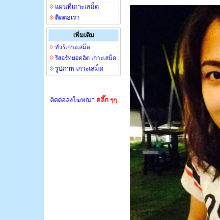
แผนที่เกาะเสม็ด
ติดต่อเรา
เพิ่มเติม
ทัวร์เกาะเสม็ด
รีสอร์ทยอดฮิต เกาะเสม็ด
รูปภาพ เกาะเสม็ด
ติดต่อลงโฆษณา
คลิ๊ก ๆๆ