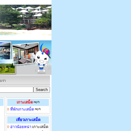
อเรา
Search
อเราได้ที่เบอร์ 02-164-1001 เรายินดีให้บริการค่ะ ^^
เกาะเสม็ด
ที่พักเกาะเสม็ด
เที่ยวเกาะเสม็ด
อ่าวน้อยหน่า
เกาะเสม็ด