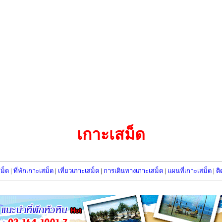
เกาะเสม็ด
ม็ด
|
ที่พักเกาะเสม็ด
|
เที่ยวเกาะเสม็ด
|
การเดินทางเกาะเสม็ด
|
แผนที่เกาะเสม็ด
|
ติ