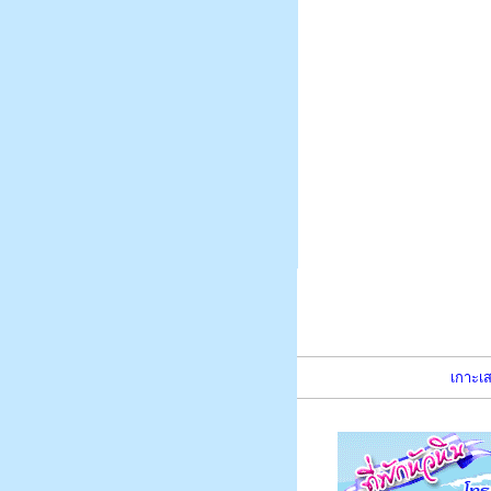
เกาะเส