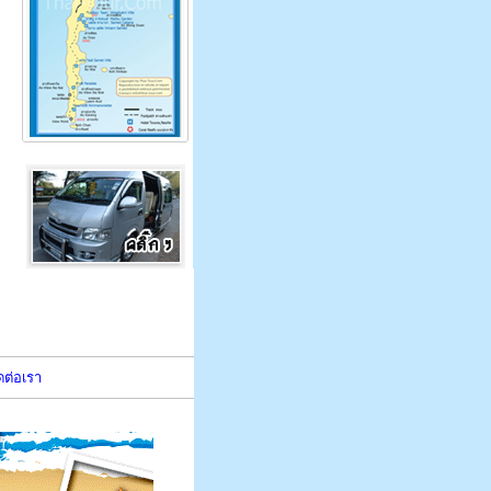
ดต่อเรา