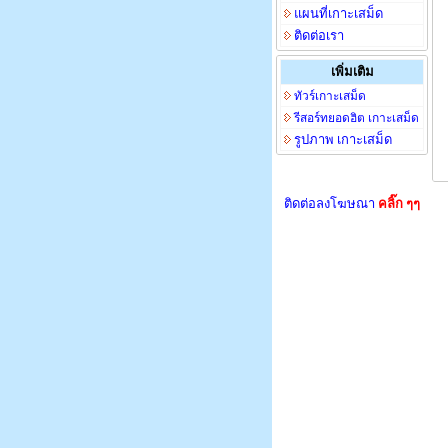
แผนที่เกาะเสม็ด
ติดต่อเรา
เพิ่มเติม
ทัวร์เกาะเสม็ด
รีสอร์ทยอดฮิต เกาะเสม็ด
รูปภาพ เกาะเสม็ด
ติดต่อลงโฆษณา
คลิ๊ก ๆๆ