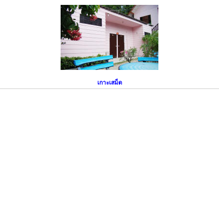
เกาะเสม็ด