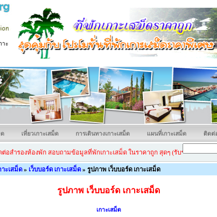
เกาะ
็ด
เที่ยวเกาะเสม็ด
การเดินทางเกาะเสม็ด
แผนที่เกาะเสม็ด
ติดต่
ำรองห้องพัก สอบถามข้อมูลที่พักเกาะเสม็ด ในราคาถูก สุดๆ (รับรองราคาถูกสุด) ติดต่
กาะเสม็ด
»
เว็บบอร์ด เกาะเสม็ด
» รูปภาพ เว็บบอร์ด เกาะเสม็ด
รูปภาพ เว็บบอร์ด
เกาะเสม็ด
เกาะเสม็ด