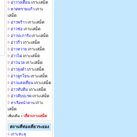
อ่าววงเดือน
เกาะเสม็ด
หาดทรายแก้ว
เกาะ
เสม็ด
อ่าวพร้าว
เกาะเสม็ด
อ่าวช่อ
เกาะเสม็ด
อ่าวปะการัง
เกาะเสม็ด
อ่าวกิ่ว
เกาะเสม็ด
อ่าวหวาย
เกาะเสม็ด
อ่าวไผ่
เกาะเสม็ด
อ่าวนวล
เกาะเสม็ด
อ่าวลุงดำ
เกาะเสม็ด
อ่าวลูกโยน
เกาะเสม็ด
อ่าวแสงเทียน
เกาะเสม็ด
อ่าวทับทิม
เกาะเสม็ด
อ่าวสับปะรด
เกาะเสม็ด
เกาะ
ท่าเรือหน้าด่าน
เสม็ด
เพิ่มเติม
»
เที่ยวเกาะเสม็ด
สถานที่ท่องเที่ยวระยอง
เกาะทะลุ