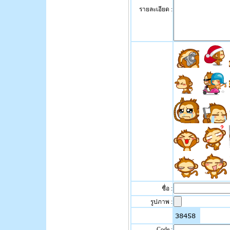
รายละเอียด :
ชื่อ :
รูปภาพ :
Code :