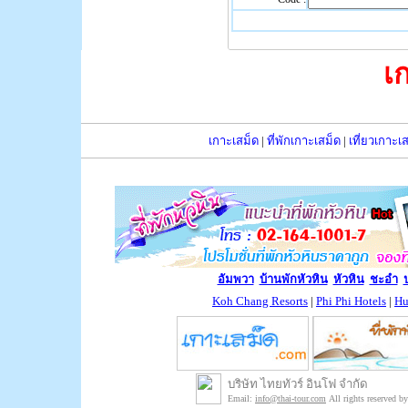
เ
เกาะเสม็ด
|
ที่พักเกาะเสม็ด
|
เที่ยวเกาะเ