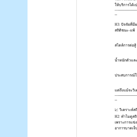
ให้บริการได้เ
—----------------
--
H3: ปัจจัยที่
สถิติชนะ–แพ้
สไตล์การต่อสู้
น้ำหนักตัวแล
ประสบการณ์ใ
แต่ถึงแม้จะวิ
—----------------
--
📈 วิเคราะห์
H2: ทำไมดูสถิต
เพราะการแข่ง
อาการบาดเจ็