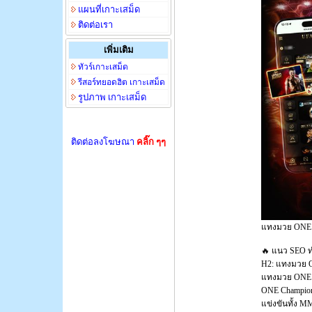
แผนที่เกาะเสม็ด
ติดต่อเรา
เพิ่มเติม
ทัวร์เกาะเสม็ด
รีสอร์ทยอดฮิต เกาะเสม็ด
รูปภาพ เกาะเสม็ด
ติดต่อลงโฆษณา
คลิ๊ก ๆๆ
แทงมวย ONE คื
🔥 แนว SEO ทำ
H2: แทงมวย 
แทงมวย ONE 
ONE Champions
แข่งขันทั้ง M