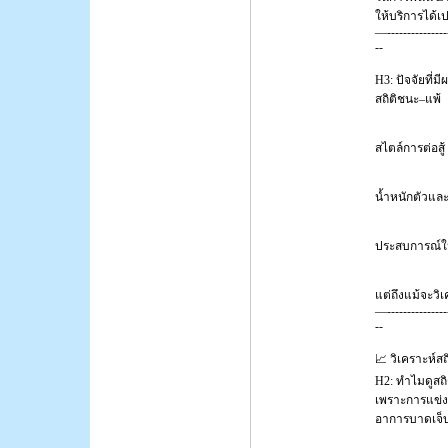
ให้บริการได้เ
—----------------
--
H3: ปัจจัยที่
สถิติชนะ–แพ้
สไตล์การต่อสู้
น้ำหนักตัวแล
ประสบการณ์ใ
แต่ถึงแม้จะวิ
—----------------
--
📈 วิเคราะห์
H2: ทำไมดูสถิต
เพราะการแข่ง
อาการบาดเจ็