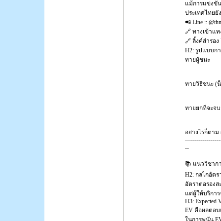
แม้การแข่งขั
ประเทศไทยยั
📲 Line :: @t
🔗 ทางเข้าแ
🔗 ลิ้งค์สำรอ
H2: รูปแบบการ
ทายผู้ชนะ
ทายวิธีชนะ (น
ทายยกที่จะจบ
อย่างไรก็ตาม ผ
—----------------
--
📚 แนววิชาก
H2: กลไกอัตร
อัตราต่อรองส
แต่ผู้ให้บริก
H3: Expected 
EV คือผลตอบ
ในการพนัน EV 