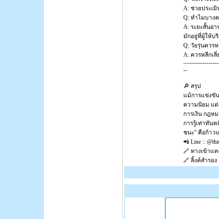
A: ช่วยประเม
Q: ทำไมบางคน
A: ระยะสั้นอ
มักอยู่ที่ผู้ให้บ
Q: วัยรุ่นควรหล
A: ควรหลีกเลี
—----------------
--
🔎 สรุป
แม้การแข่งขัน
ความนิยม แต่ก
การเงิน กฎหม
การรู้เท่าทัน
ชนะ” คือก้าว
📲 Line :: @t
🔗 ทางเข้าแ
🔗 ลิ้งค์สำรอ