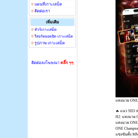
แผนที่เกาะเสม็ด
ติดต่อเรา
เพิ่มเติม
ทัวร์เกาะเสม็ด
รีสอร์ทยอดฮิต เกาะเสม็ด
รูปภาพ เกาะเสม็ด
ติดต่อลงโฆษณา
คลิ๊ก ๆๆ
แทงมวย ONE คื
🔥 แนว SEO ทำ
H2: แทงมวย 
แทงมวย ONE 
ONE Champions
แข่งขันทั้ง M