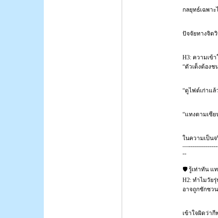
กลยุทธ์เฉพาะ
ปัจจัยทางจิตว
H3: ความเข้าใ
“ตัวเต็งต้อง
“ดูไฟต์เก่าแล
“แทงตามเซีย
ในความเป็นจริ
—----------------
--
🛡 รู้เท่าทัน 
H2: ทำไมวัยรุ
อาจถูกชักชวนผ
เข้าใจผิดว่ากี