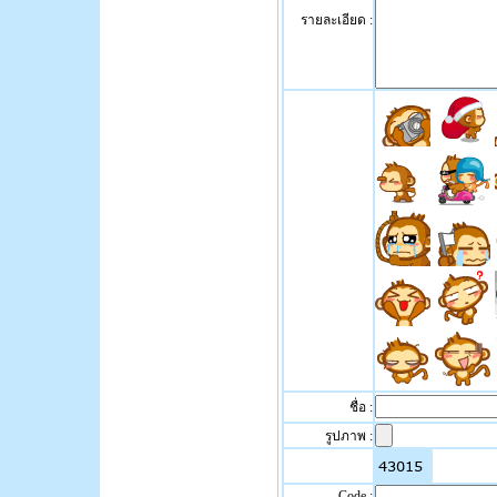
รายละเอียด :
ชื่อ :
รูปภาพ :
Code :