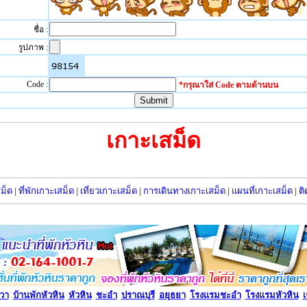
ชื่อ :
รูปภาพ :
Code :
*กรุณาใส่ Code ตามด้านบน
เกาะเสม็ด
ม็ด
|
ที่พักเกาะเสม็ด
|
เที่ยวเกาะเสม็ด
|
การเดินทางเกาะเสม็ด
|
แผนที่เกาะเสม็ด
|
ติ