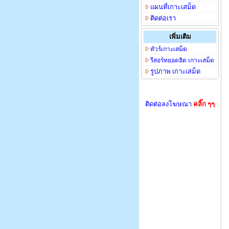
แผนที่เกาะเสม็ด
ติดต่อเรา
เพิ่มเติม
ทัวร์เกาะเสม็ด
รีสอร์ทยอดฮิต เกาะเสม็ด
รูปภาพ เกาะเสม็ด
ติดต่อลงโฆษณา
คลิ๊ก ๆๆ