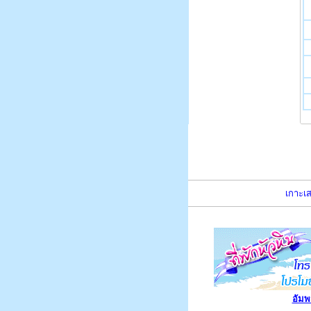
เกาะเส