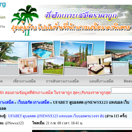
เกาะ
็ด
เที่ยวเกาะเสม็ด
การเดินทางเกาะเสม็ด
แผนที่เกาะเสม็ด
ติดต่
ามข้อมูลที่พักเกาะเสม็ด ในราคาถูก สุดๆ (รับรองราคาถูกสุด) ติดต่อเราได้ที่เบอร์ 
กาะเสม็ด
»
เว็บบอร์ด เกาะเสม็ด
» UFABET ดูบอลสด @NEWSX123 แทงบอล เว็บ
อลค
ะทู้:
UFABET ดูบอลสด @NEWSX123 แทงบอล เว็บบอลครบวงจร อัป
(อ่าน 115 ครั้ง)
ุณ:
@Newsx123
โพสเมื่อ:
21 ก.พ. 69 เวลา: 18:41 น.