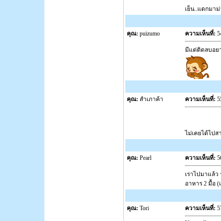
เย็น..แดกมาม่า
คุณ:
puizumo
ความเห็นที่:
มีแต่ติดลบอ
คุณ:
สำเภาค้า
ความเห็นที่:
ไม่เคยได้ไปสาย
คุณ:
Pearl
ความเห็นที่:
เราไปมาแล้ว 
อาหาร 2 มื้อ (
คุณ:
Tori
ความเห็นที่: