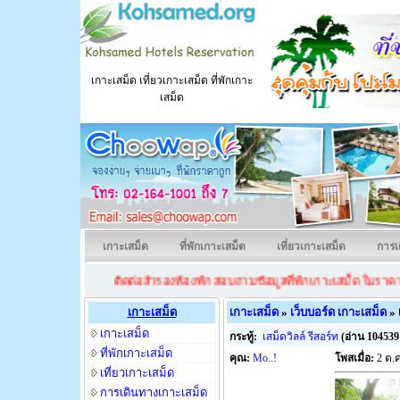
เกาะเสม็ด
เที่ยวเกาะเสม็ด
ที่พักเกาะ
เสม็ด
เกาะเสม็ด
ที่พักเกาะเสม็ด
เที่ยวเกาะเสม็ด
การเ
ติดต่อสำรองห้องพัก สอบถามข้อมูลที่พักเกาะเสม็ด ในราคาถูก สุดๆ (รับ
เกาะเสม็ด
เกาะเสม็ด
»
เว็บบอร์ด เกาะเสม็ด
» 
เกาะเสม็ด
กระทู้:
เสม็ดวิลล์ รีสอร์ท
(อ่าน 104539 
ที่พักเกาะเสม็ด
คุณ:
Mo..!
โพสเมื่อ:
2 ต.ค
เที่ยวเกาะเสม็ด
การเดินทางเกาะเสม็ด