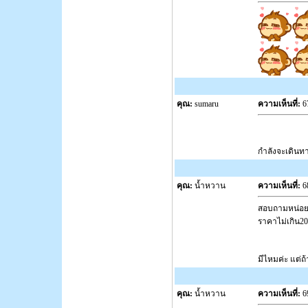
คุณ:
sumaru
ความเห็นที่:
กำลังจะเดินทางไ
คุณ:
น้ำหวาน
ความเห็นที่:
สอบถามหน่อยน
ราคาไม่เกิน2
มีไหมค่ะ แต่ถ
คุณ:
น้ำหวาน
ความเห็นที่: