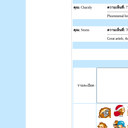
คุณ:
Chacidy
ความเห็นที่:
Phoenmenal bre
คุณ:
Storm
ความเห็นที่:
Great artielc, t
รายละเอียด :