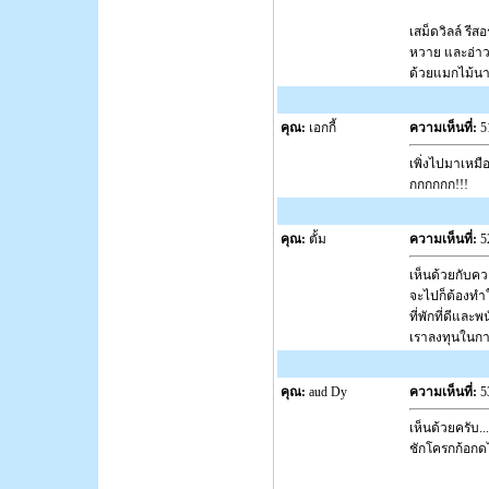
เสม็ดวิลล์ รีส
หวาย และอ่าวหิ
ด้วยแมกไม้น
คุณ:
เอกกี้
ความเห็นที่:
เพิ่งไปมาเหมื
กกกกกก!!!
คุณ:
ตั้ม
ความเห็นที่:
เห็นด้วยกับคว
จะไปก็ต้องทำ
ที่พักที่ดีและ
เราลงทุนในการ
คุณ:
aud Dy
ความเห็นที่:
เห็นด้วยครับ.
ชักโครกก้อกดไ