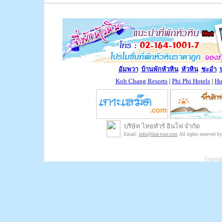
Copyrig