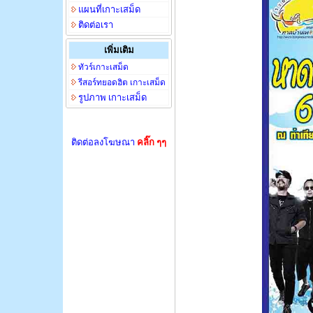
แผนที่เกาะเสม็ด
ติดต่อเรา
เพิ่มเติม
ทัวร์เกาะเสม็ด
รีสอร์ทยอดฮิต เกาะเสม็ด
รูปภาพ เกาะเสม็ด
ติดต่อลงโฆษณา
คลิ๊ก ๆๆ