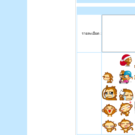
รายละเอียด :