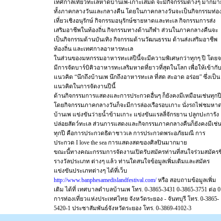
เทศกาลเที่ยวทะเลหาดบ้านเพ-เกาะเสม็ด จะมีกิจกรรมต่างๆ มากมา
ทั้งภาคกลางวันและกลางคืน โดยในภาคกลางวันจะเป็นกิจกรรมท่อ
เที่ยวเชิงอนุรักษ์ กิจกรรมอนุรักษ์ชายหาดและทะเล กิจกรรมการส่ง
เสริมอาชีพในท้องถิ่น กิจกรรมทางด้านกีฬา ส่วนในภาคกลางคืนจะ
เป็นกิจกรรมด้านบันเทิง กิจกรรมด้านวัฒนธรรม ด้านส่งเสริมอาชีพ
ท้องถิ่น และเทศกาลอาหารทะเล
ในส่วนของมหกรรมอาหารทะเลปีนี้จะมีความพิเศษกว่าทุกๆ ปี โดย
มีการจัดบาร์บิคิวอาหารทะเลริมหาดที่ยาวที่สุดในโลก เพื่อให้เข้ากั
แนวคิด “นึกถึงบ้านเพ นึกถึงอาหารทะเล ที่สด สะอาด อร่อย” ซึ่งเป็น
แนวคิดในการจัดงานปีนี้
ด้านกิจกรรมการแสดงและการประกวดอื่นๆ ก็ยังคงมีเหมือนเช่นทุกป
โดยกิจกรรมภาคกลางวันก็จะมีการล่องเรือรอบเกาะ นั่งรถไฟชมหา
บ้านเพ แข่งขันว่ายน้ำข้ามเกาะ แข่งขันแรลลี่จักรยาน ปลูกปะการัง
ปล่อยสัตว์ทะเล ส่วนการแสดงและกิจกรรมภาคกลางคืนก็ยังคงมีเช่
ทุกปี คือการประกวดธิดาชาวเล การประกวดพระอภัยมณี การ
ประกวด I love the sea การแสดงสดของศิลปินมากมาย
ขณะนี้ทางคณะกรรมการจัดงานเปิดรับสมัครท่านที่สนใจร่วมสมัครช
รางวัลประเภท ต่างๆ แล้ว ท่านใดสนใจข้อมูลเพิ่มเติมและสมัคร
แข่งขันประเภทต่างๆ ได้ที่เว็บ
http://www.banphesamedislandfestival.com/
หรือ สอบถามข้อมูลเพิ่ม
เติม ได้ที่ เทศบาลตำบลบ้านเพ โทร. 0-3865-3431 0-3865-3751 ต่อ 0
การท่องเที่ยวแห่งประเทศไทย จังหวัดระยอง - จันทบุรี โทร. 0-3865-
5420-1 ประชาสัมพันธ์จังหวัดระยอง โทร. 0-3869-4102-3