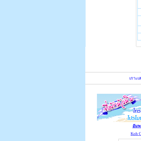
เกาะเส