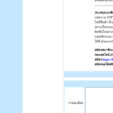
ทั้งหมดนี้ช่ว
____________
10) สรุปแนวค
บทความ TOP 10 
ไม่มีขั้นต่ำ น
อย่างเป็นระบบ
ตัดสินใจอย่างม
บอลเชิงระบบ 
ได้ที่ @newsx
สมัครสมาชิกเ
กดแอดไลน์ @
สมัคร
https:/
สมัครออโต้คลิกท
รายละเอียด :