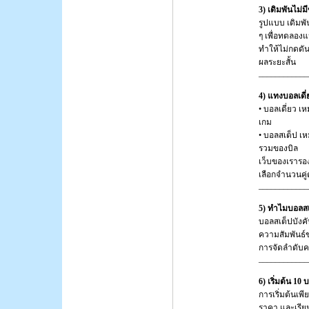
3) เดิมพันไม่มี
รูปแบบ เดิมพัน
ๆ เพื่อทดลองแ
ทำให้ไม่กดดั
ผลระยะสั้น
____________
4) แทงบอลเดี
• บอลเดี่ยว เห
เกม
• บอลสเต็ป เ
รวมของบิล
เว็บของเรารองร
เลือกจำนวนคู
____________
5) ทำไมบอลสเ
บอลสเต็ปบังคั
ความสัมพันธ์ข
การจัดลำดับค
____________
6) เริ่มต้น 1
การเริ่มต้นเ
ราคา และเรีย