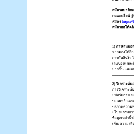
ติดตามได้ที่ 
สมัครสมาชิกเ
กดแอดไลน์ @
สมัคร
https:/
สมัครออโต้คลิกท
____________
1) การเล่นบ
หากมองให้ลึก
การตัดสินใจ ไ
เล่นของแต่ละล
มากขึ้น และล
____________
2) วิเคราะห์บ
การวิเคราะห์บ
• ฟอร์มการเล่น
• เกมเหย้าแล
• สภาพความพ
• โปรแกรมการแ
ข้อมูลเหล่านี
เคียงความจริง
____________