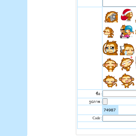
ชื่อ :
รูปภาพ :
Code :