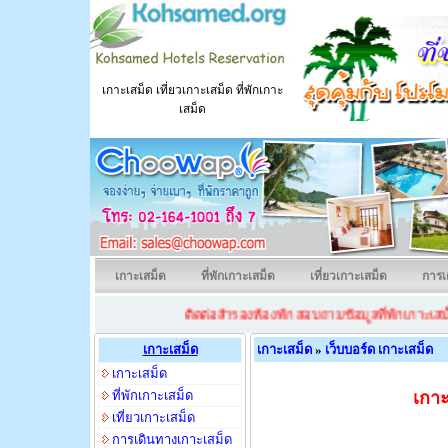
เกาะเสม็ด
เที่ยวเกาะเสม็ด
ที่พักเกาะ
เสม็ด
เกาะเสม็ด
ที่พักเกาะเสม็ด
เที่ยวเกาะเสม็ด
การเ
ติดต่อสำรองห้องพัก สอบถามข้อมูลที่พักเกาะเสม็ด ใน
เกาะเสม็ด
เกาะเสม็ด
»
เว็บบอร์ด เกาะเสม็ด
เกาะเสม็ด
ที่พักเกาะเสม็ด
เกาะ
เที่ยวเกาะเสม็ด
การเดินทางเกาะเสม็ด